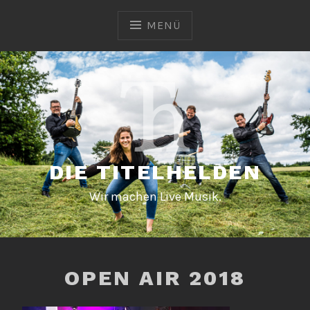
Zum
Inhalt
MENÜ
springen
DIE TITELHELDEN
Wir machen Live Musik.
OPEN AIR 2018