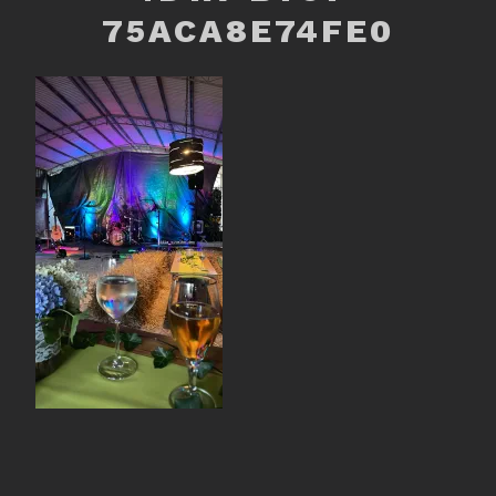
75ACA8E74FE0