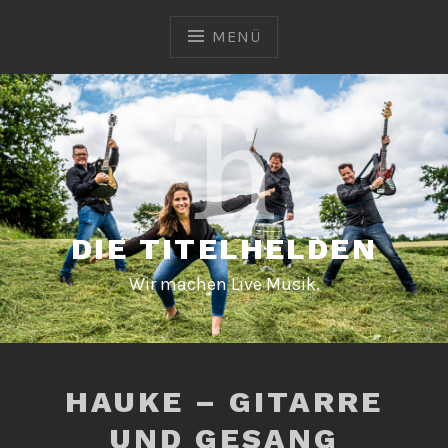
Zum
Inhalt
MENÜ
springen
DIE TITELHELDEN
Wir machen Live Musik.
HAUKE – GITARRE
UND GESANG