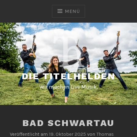
Zum
Inhalt
MENÜ
springen
DIE TITELHELDEN
Wir machen Live Musik.
BAD SCHWARTAU
Veröffentlicht am
19. Oktober 2025
von
Thomas